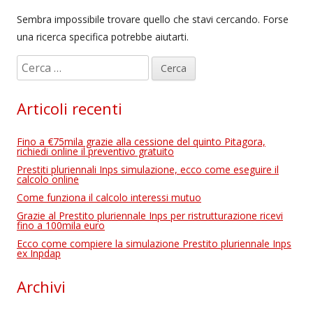
Sembra impossibile trovare quello che stavi cercando. Forse
una ricerca specifica potrebbe aiutarti.
R
i
c
Articoli recenti
e
r
Fino a €75mila grazie alla cessione del quinto Pitagora,
c
richiedi online il preventivo gratuito
a
Prestiti pluriennali Inps simulazione, ecco come eseguire il
calcolo online
p
Come funziona il calcolo interessi mutuo
e
Grazie al Prestito pluriennale Inps per ristrutturazione ricevi
r
fino a 100mila euro
:
Ecco come compiere la simulazione Prestito pluriennale Inps
ex Inpdap
Archivi