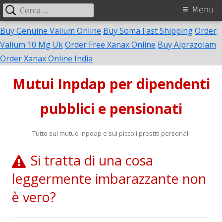
Ricerca
Menu
Menu
per:
principale
Buy Genuine Valium Online
Buy Soma Fast Shipping
Order
Valium 10 Mg Uk
Order Free Xanax Online
Buy Alprazolam
Vai
Order Xanax Online India
al
Mutui Inpdap per dipendenti
contenuto
pubblici e pensionati
Tutto sul mutuo inpdap e sui piccoli prestiti personali
Si tratta di una cosa
leggermente imbarazzante non
è vero?