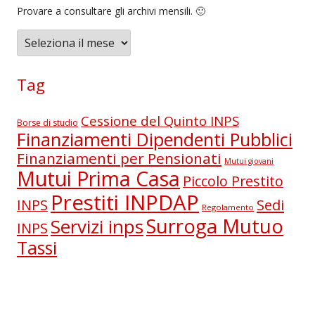
Provare a consultare gli archivi mensili. 🙂
A
r
c
Tag
h
i
Cessione del Quinto INPS
Borse di studio
v
Finanziamenti Dipendenti Pubblici
i
Finanziamenti per Pensionati
Mutui giovani
Mutui Prima Casa
Piccolo Prestito
Prestiti INPDAP
Sedi
INPS
Regolamento
Surroga Mutuo
Servizi inps
INPS
Tassi