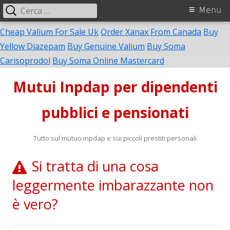
Ricerca
Menu
Menu
per:
principale
Cheap Valium For Sale Uk
Order Xanax From Canada
Buy
Yellow Diazepam
Buy Genuine Valium
Buy Soma
Vai
Carisoprodol
Buy Soma Online Mastercard
al
Mutui Inpdap per dipendenti
contenuto
pubblici e pensionati
Tutto sul mutuo inpdap e sui piccoli prestiti personali
Si tratta di una cosa
leggermente imbarazzante non
è vero?