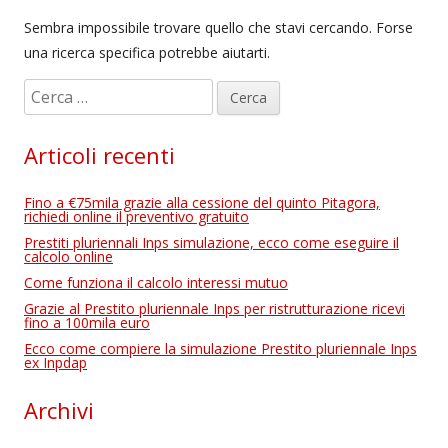
Sembra impossibile trovare quello che stavi cercando. Forse
una ricerca specifica potrebbe aiutarti.
R
i
c
Articoli recenti
e
r
Fino a €75mila grazie alla cessione del quinto Pitagora,
c
richiedi online il preventivo gratuito
a
Prestiti pluriennali Inps simulazione, ecco come eseguire il
calcolo online
p
Come funziona il calcolo interessi mutuo
e
Grazie al Prestito pluriennale Inps per ristrutturazione ricevi
r
fino a 100mila euro
:
Ecco come compiere la simulazione Prestito pluriennale Inps
ex Inpdap
Archivi