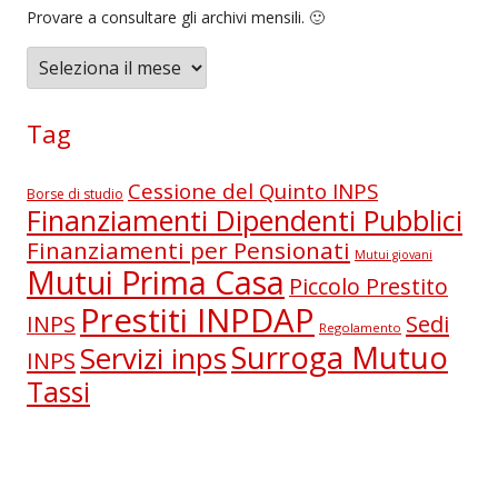
Provare a consultare gli archivi mensili. 🙂
A
r
c
Tag
h
i
Cessione del Quinto INPS
Borse di studio
v
Finanziamenti Dipendenti Pubblici
i
Finanziamenti per Pensionati
Mutui giovani
Mutui Prima Casa
Piccolo Prestito
Prestiti INPDAP
Sedi
INPS
Regolamento
Surroga Mutuo
Servizi inps
INPS
Tassi