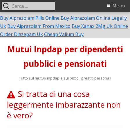
Ricerca
Menu
Menu
per:
principale
Buy Alprazolam Pills Online
Buy Alprazolam Online Legally
Uk
Buy Alprazolam From Mexico
Buy Xanax 2Mg Uk Online
Vai
Order Diazepam Uk
Cheap Valium Buy
al
Mutui Inpdap per dipendenti
contenuto
pubblici e pensionati
Tutto sul mutuo inpdap e sui piccoli prestiti personali
Si tratta di una cosa
leggermente imbarazzante non
è vero?