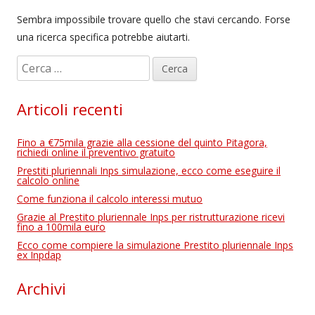
Sembra impossibile trovare quello che stavi cercando. Forse
una ricerca specifica potrebbe aiutarti.
R
i
c
Articoli recenti
e
r
Fino a €75mila grazie alla cessione del quinto Pitagora,
c
richiedi online il preventivo gratuito
a
Prestiti pluriennali Inps simulazione, ecco come eseguire il
calcolo online
p
Come funziona il calcolo interessi mutuo
e
Grazie al Prestito pluriennale Inps per ristrutturazione ricevi
r
fino a 100mila euro
:
Ecco come compiere la simulazione Prestito pluriennale Inps
ex Inpdap
Archivi