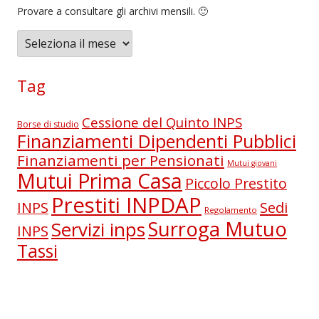
Provare a consultare gli archivi mensili. 🙂
A
r
c
Tag
h
i
Cessione del Quinto INPS
Borse di studio
v
Finanziamenti Dipendenti Pubblici
i
Finanziamenti per Pensionati
Mutui giovani
Mutui Prima Casa
Piccolo Prestito
Prestiti INPDAP
Sedi
INPS
Regolamento
Surroga Mutuo
Servizi inps
INPS
Tassi