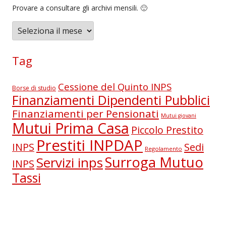
Provare a consultare gli archivi mensili. 🙂
A
r
c
Tag
h
i
Cessione del Quinto INPS
Borse di studio
v
Finanziamenti Dipendenti Pubblici
i
Finanziamenti per Pensionati
Mutui giovani
Mutui Prima Casa
Piccolo Prestito
Prestiti INPDAP
Sedi
INPS
Regolamento
Surroga Mutuo
Servizi inps
INPS
Tassi