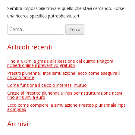
Sembra impossibile trovare quello che stavi cercando. Forse
una ricerca specifica potrebbe aiutarti.
R
i
c
Articoli recenti
e
r
Fino a €75mila grazie alla cessione del quinto Pitagora,
c
richiedi online il preventivo gratuito
a
Prestiti pluriennali Inps simulazione, ecco come eseguire il
calcolo online
p
Come funziona il calcolo interessi mutuo
e
Grazie al Prestito pluriennale Inps per ristrutturazione ricevi
r
fino a 100mila euro
:
Ecco come compiere la simulazione Prestito pluriennale Inps
ex Inpdap
Archivi