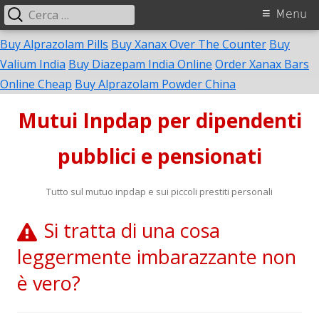
Ricerca
Menu
Menu
per:
principale
Buy Alprazolam Pills
Buy Xanax Over The Counter
Buy
Valium India
Buy Diazepam India Online
Order Xanax Bars
Vai
Online Cheap
Buy Alprazolam Powder China
al
Mutui Inpdap per dipendenti
contenuto
pubblici e pensionati
Tutto sul mutuo inpdap e sui piccoli prestiti personali
Si tratta di una cosa
leggermente imbarazzante non
è vero?