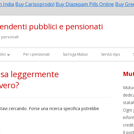
 India
Buy Carisoprodol
Buy Diazepam Pills Online
Buy Gre
endenti pubblici e pensionati
i personali
lici
Per i pensionati
Surroga Mutuo
Servizi inps
cosa leggermente
Mut
vero?
Mutuo
S
dedic
stata
 INPS
tavi cercando. Forse una ricerca specifica potrebbe
Ogni 
inform
credit
Il por