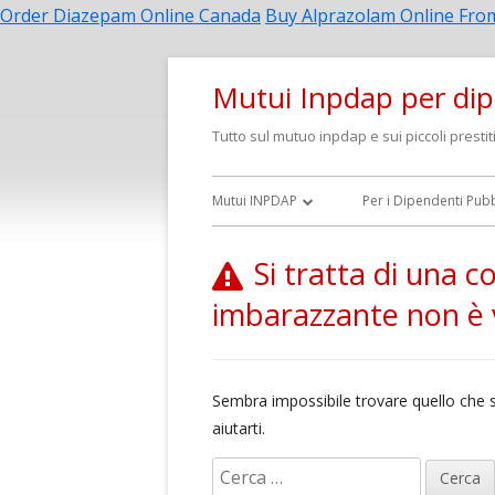
Order Diazepam Online Canada
Buy Alprazolam Online From
Mutui Inpdap per dip
Tutto sul mutuo inpdap e sui piccoli prestit
Menu
Mutui INPDAP
Per i Dipendenti Pubb
principale
Calcolo Rata
Mutui Prima Casa
Si tratta di una 
Sospensione Mutuo Inpdap
Prestiti INPDAP
imbarazzante non è 
Rinegoziare il mutuo
Piccolo Prestito INP
Modulitica Mutui INPS
Cessione del Quinto
Sembra impossibile trovare quello che s
aiutarti.
Assicurazione Mutuo Inpdap
R
Regolamento