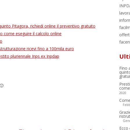
INPDA
lavora
infor
uinto Pitagora, richiedi online il preventivo gratuito
facilm
co come eseguire il calcolo online
offer
uo
facen
istrutturazione ricevi fino a 100mila euro
Ult
tito pluriennale Inps ex Inpdap
Fino 
quinto
gratu
Prest
🙂
come 
2020
Come 
Febb
Grazi
ristr
Genn
Ecco 