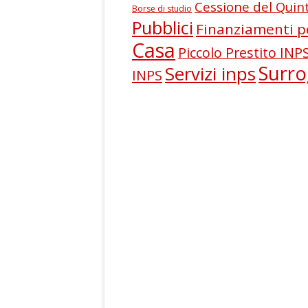
Cessione del Quin
v
Borse di studio
Pubblici
i
Finanziamenti p
Casa
Piccolo Prestito INP
Surr
Servizi inps
INPS