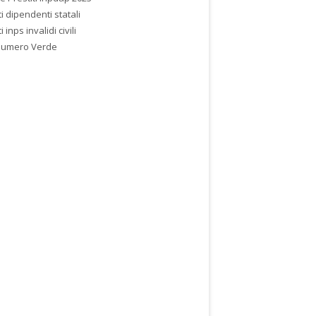
ti dipendenti statali
i inps invalidi civili
Numero Verde