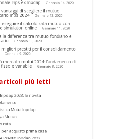
ennale Inps ex Inpdap
Gennaio 14, 2020
i vantaggi di scegliere il mutuo
cario Inps 2024
Gennaio 13, 2020
eseguire il calcolo rata mutuo con
 e simulatori online
Gennaio 11, 2020
è la differenza tra mutuo fondiario e
cario
Gennaio 10, 2020
 migliori prestiti per il consolidamento
Gennaio 9, 2020
à mercato mutui 2024: l’andamento di
fisso e variabile
Gennaio 8, 2020
articoli più letti
Inpdap 2023: le novità
golamento
istica Mutui Inpdap
ga Mutuo
o rata
 per acquisto prima casa
e Prestiti Inpdap 2023