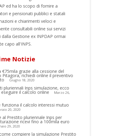
P ed ha lo scopo di fornire a
tori e pensionati pubblici e statali
mazioni e chiarimenti veloci e
ente consultabili online sui servizi
ti dalla Gestione ex INPDAP ormai
te capo all'INPS.
ime Notizie
a €75mila grazie alla cessione del
 Pitagora, richiedi online il preventivo
ito
Giugno 18, 2020
iti pluriennali Inps simulazione, ecco
eseguire il calcolo online
Marzo 26,
funziona il calcolo interessi mutuo
raio 20, 2020
e al Prestito pluriennale Inps per
utturazione ricevi fino a 100mila euro
aio 29, 2020
come compiere la simulazione Prestito