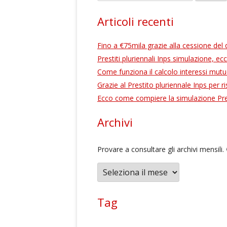
i
c
Acquisto Prima Casa
Articoli recenti
e
r
Fino a €75mila grazie alla cessione del q
c
Prestiti pluriennali Inps simulazione, ec
a
Come funziona il calcolo interessi mut
p
Grazie al Prestito pluriennale Inps per r
e
Ecco come compiere la simulazione Pres
r
:
Archivi
Provare a consultare gli archivi mensili. 
A
r
c
Tag
h
i