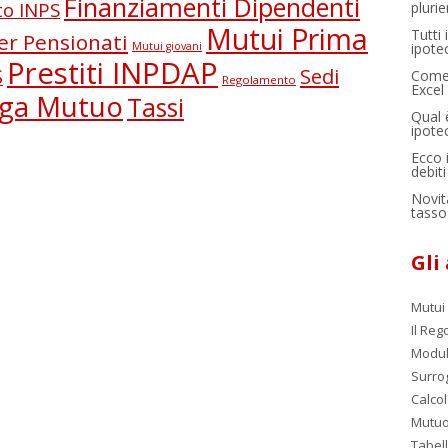
Finanziamenti Dipendenti
to INPS
pluri
Mutui Prima
Tutti 
er Pensionati
Mutui giovani
ipote
Prestiti INPDAP
Sedi
S
Come 
Regolamento
Excel
oga Mutuo
Tassi
Qual 
ipote
Ecco i
debiti
Novit
tasso 
Gli 
Mutui 
Il Re
Modul
Surro
Calcol
Mutuo
Tabell