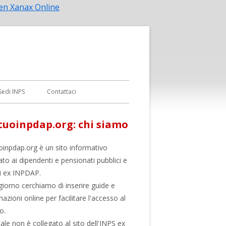
Vai
en Xanax Online
al
contenuto
Sedi INPS
Contattaci
uoinpdap.org: chi siamo
inpdap.org è un sito informativo
ato ai dipendenti e pensionati pubblici e
li ex INPDAP.
giorno cerchiamo di inserire guide e
azioni online per facilitare l'accesso al
o.
tale non è collegato al sito dell'INPS ex