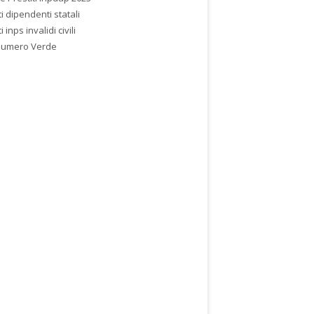
ti dipendenti statali
i inps invalidi civili
Numero Verde