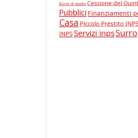
Cessione del Quin
v
Borse di studio
Pubblici
i
Finanziamenti p
Casa
Piccolo Prestito INP
Surr
Servizi inps
INPS