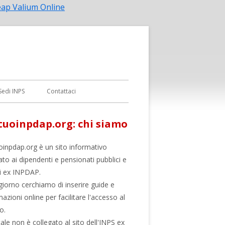
Vai
ap Valium Online
al
contenuto
Sedi INPS
Contattaci
uoinpdap.org: chi siamo
inpdap.org è un sito informativo
ato ai dipendenti e pensionati pubblici e
li ex INPDAP.
giorno cerchiamo di inserire guide e
azioni online per facilitare l'accesso al
o.
tale non è collegato al sito dell'INPS ex