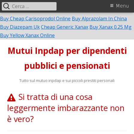
Ricerca
Menu
Menu
per:
principale
Buy Cheap Carisoprodol Online
Buy Alprazolam In China
Buy Diazepam Uk
Cheap Generic Xanax
Buy Xanax 0.25 Mg
Vai
Buy Yellow Xanax Online
al
Mutui Inpdap per dipendenti
contenuto
pubblici e pensionati
Tutto sul mutuo inpdap e sui piccoli prestiti personali
Si tratta di una cosa
leggermente imbarazzante non
è vero?