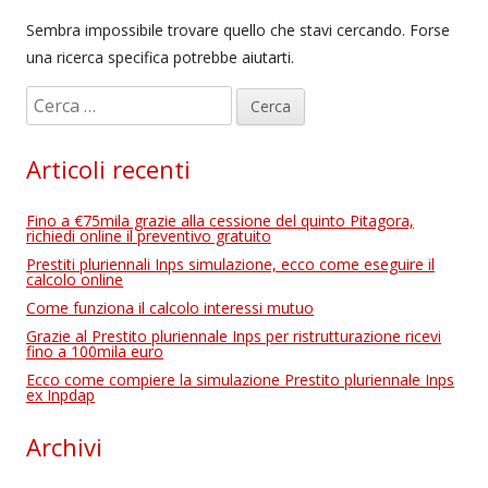
Sembra impossibile trovare quello che stavi cercando. Forse
una ricerca specifica potrebbe aiutarti.
R
i
c
Articoli recenti
e
r
Fino a €75mila grazie alla cessione del quinto Pitagora,
c
richiedi online il preventivo gratuito
a
Prestiti pluriennali Inps simulazione, ecco come eseguire il
calcolo online
p
Come funziona il calcolo interessi mutuo
e
Grazie al Prestito pluriennale Inps per ristrutturazione ricevi
r
fino a 100mila euro
:
Ecco come compiere la simulazione Prestito pluriennale Inps
ex Inpdap
Archivi