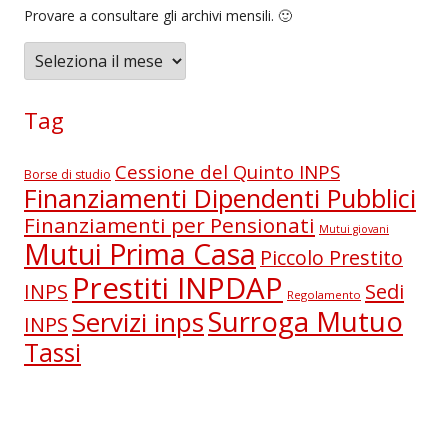
Provare a consultare gli archivi mensili. 🙂
A
r
c
Tag
h
i
Cessione del Quinto INPS
Borse di studio
v
Finanziamenti Dipendenti Pubblici
i
Finanziamenti per Pensionati
Mutui giovani
Mutui Prima Casa
Piccolo Prestito
Prestiti INPDAP
Sedi
INPS
Regolamento
Surroga Mutuo
Servizi inps
INPS
Tassi