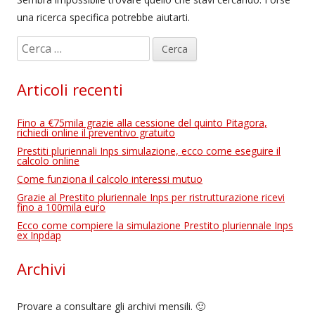
una ricerca specifica potrebbe aiutarti.
R
i
c
Articoli recenti
e
r
Fino a €75mila grazie alla cessione del quinto Pitagora,
c
richiedi online il preventivo gratuito
a
Prestiti pluriennali Inps simulazione, ecco come eseguire il
calcolo online
p
Come funziona il calcolo interessi mutuo
e
Grazie al Prestito pluriennale Inps per ristrutturazione ricevi
r
fino a 100mila euro
:
Ecco come compiere la simulazione Prestito pluriennale Inps
ex Inpdap
Archivi
Provare a consultare gli archivi mensili. 🙂