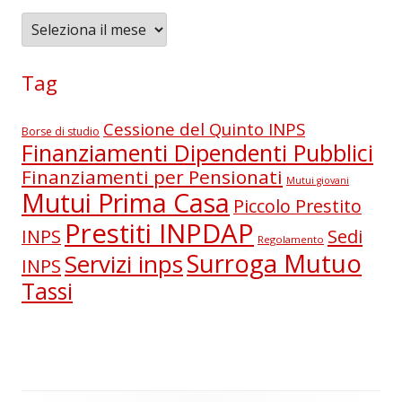
A
r
c
Tag
h
i
Cessione del Quinto INPS
Borse di studio
v
Finanziamenti Dipendenti Pubblici
i
Finanziamenti per Pensionati
Mutui giovani
Mutui Prima Casa
Piccolo Prestito
Prestiti INPDAP
Sedi
INPS
Regolamento
Surroga Mutuo
Servizi inps
INPS
Tassi