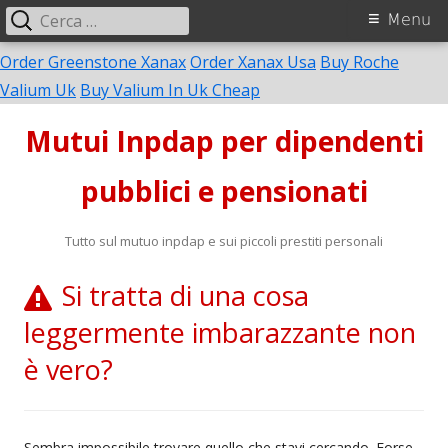
Ricerca
Menu
Menu
per:
principale
Order Greenstone Xanax
Order Xanax Usa
Buy Roche
Vai
Valium Uk
Buy Valium In Uk Cheap
al
Mutui Inpdap per dipendenti
contenuto
pubblici e pensionati
Tutto sul mutuo inpdap e sui piccoli prestiti personali
Si tratta di una cosa
leggermente imbarazzante non
è vero?
Sembra impossibile trovare quello che stavi cercando. Forse