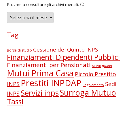
Provare a consultare gli archivi mensili. 🙂
A
r
c
Tag
h
i
Cessione del Quinto INPS
Borse di studio
v
Finanziamenti Dipendenti Pubblici
i
Finanziamenti per Pensionati
Mutui giovani
Mutui Prima Casa
Piccolo Prestito
Prestiti INPDAP
Sedi
INPS
Regolamento
Surroga Mutuo
Servizi inps
INPS
Tassi