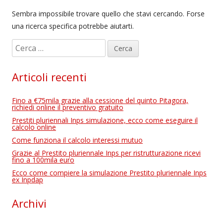
Sembra impossibile trovare quello che stavi cercando. Forse
una ricerca specifica potrebbe aiutarti.
R
i
c
Articoli recenti
e
r
Fino a €75mila grazie alla cessione del quinto Pitagora,
c
richiedi online il preventivo gratuito
a
Prestiti pluriennali Inps simulazione, ecco come eseguire il
calcolo online
p
Come funziona il calcolo interessi mutuo
e
Grazie al Prestito pluriennale Inps per ristrutturazione ricevi
r
fino a 100mila euro
:
Ecco come compiere la simulazione Prestito pluriennale Inps
ex Inpdap
Archivi