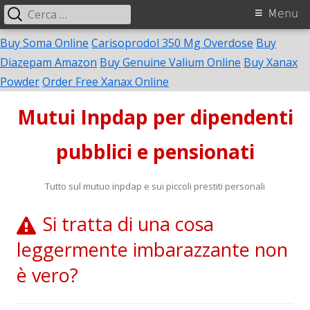
Ricerca
Menu
Menu
per:
principale
Buy Soma Online
Carisoprodol 350 Mg Overdose
Buy
Diazepam Amazon
Buy Genuine Valium Online
Buy Xanax
Vai
Powder
Order Free Xanax Online
al
Mutui Inpdap per dipendenti
contenuto
pubblici e pensionati
Tutto sul mutuo inpdap e sui piccoli prestiti personali
Si tratta di una cosa
leggermente imbarazzante non
è vero?