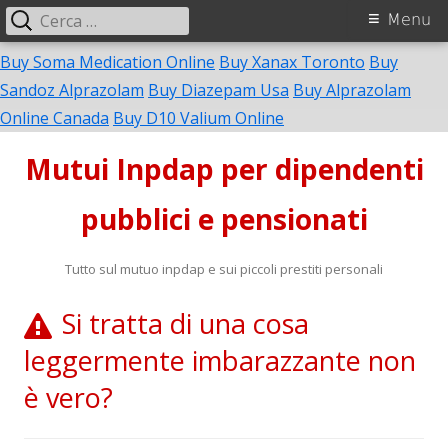
Ricerca
Menu
Menu
per:
principale
Buy Soma Medication Online
Buy Xanax Toronto
Buy
Sandoz Alprazolam
Buy Diazepam Usa
Buy Alprazolam
Vai
Online Canada
Buy D10 Valium Online
al
Mutui Inpdap per dipendenti
contenuto
pubblici e pensionati
Tutto sul mutuo inpdap e sui piccoli prestiti personali
Si tratta di una cosa
leggermente imbarazzante non
è vero?