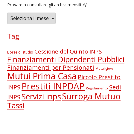
Provare a consultare gli archivi mensili. 🙂
A
r
c
Tag
h
i
Cessione del Quinto INPS
Borse di studio
v
Finanziamenti Dipendenti Pubblici
i
Finanziamenti per Pensionati
Mutui giovani
Mutui Prima Casa
Piccolo Prestito
Prestiti INPDAP
Sedi
INPS
Regolamento
Surroga Mutuo
Servizi inps
INPS
Tassi