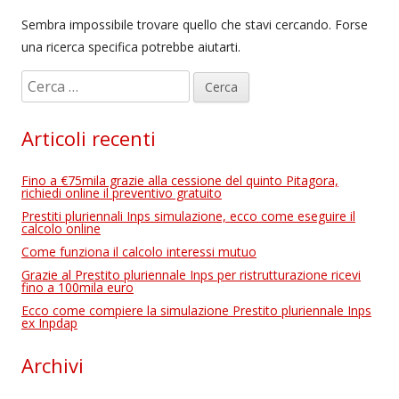
Sembra impossibile trovare quello che stavi cercando. Forse
una ricerca specifica potrebbe aiutarti.
R
i
c
Articoli recenti
e
r
Fino a €75mila grazie alla cessione del quinto Pitagora,
c
richiedi online il preventivo gratuito
a
Prestiti pluriennali Inps simulazione, ecco come eseguire il
calcolo online
p
Come funziona il calcolo interessi mutuo
e
Grazie al Prestito pluriennale Inps per ristrutturazione ricevi
r
fino a 100mila euro
:
Ecco come compiere la simulazione Prestito pluriennale Inps
ex Inpdap
Archivi