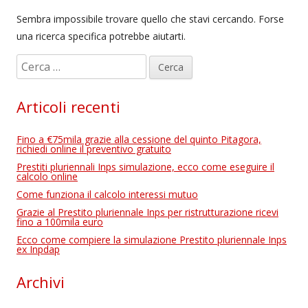
Sembra impossibile trovare quello che stavi cercando. Forse
una ricerca specifica potrebbe aiutarti.
R
i
c
Articoli recenti
e
r
Fino a €75mila grazie alla cessione del quinto Pitagora,
c
richiedi online il preventivo gratuito
a
Prestiti pluriennali Inps simulazione, ecco come eseguire il
calcolo online
p
Come funziona il calcolo interessi mutuo
e
Grazie al Prestito pluriennale Inps per ristrutturazione ricevi
r
fino a 100mila euro
:
Ecco come compiere la simulazione Prestito pluriennale Inps
ex Inpdap
Archivi