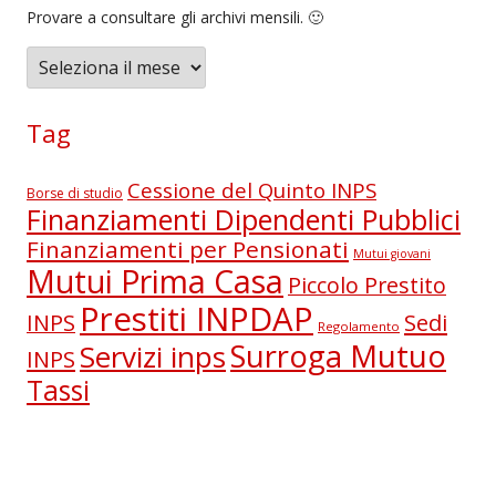
Provare a consultare gli archivi mensili. 🙂
A
r
c
Tag
h
i
Cessione del Quinto INPS
Borse di studio
v
Finanziamenti Dipendenti Pubblici
i
Finanziamenti per Pensionati
Mutui giovani
Mutui Prima Casa
Piccolo Prestito
Prestiti INPDAP
Sedi
INPS
Regolamento
Surroga Mutuo
Servizi inps
INPS
Tassi