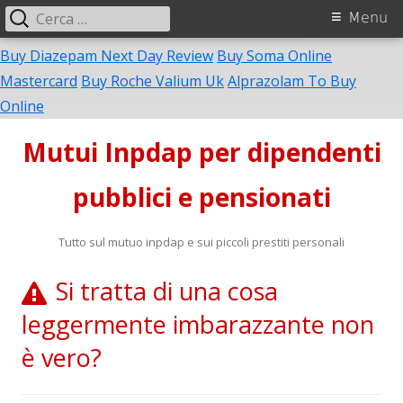
Ricerca
Menu
Menu
per:
principale
Buy Diazepam Next Day Review
Buy Soma Online
Mastercard
Buy Roche Valium Uk
Alprazolam To Buy
Vai
Online
al
Mutui Inpdap per dipendenti
contenuto
pubblici e pensionati
Tutto sul mutuo inpdap e sui piccoli prestiti personali
Si tratta di una cosa
leggermente imbarazzante non
è vero?