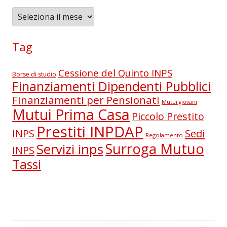
A
r
c
Tag
h
i
Cessione del Quinto INPS
Borse di studio
v
Finanziamenti Dipendenti Pubblici
i
Finanziamenti per Pensionati
Mutui giovani
Mutui Prima Casa
Piccolo Prestito
Prestiti INPDAP
Sedi
INPS
Regolamento
Surroga Mutuo
Servizi inps
INPS
Tassi