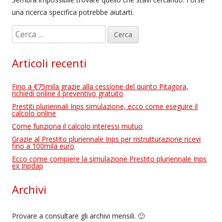
una ricerca specifica potrebbe aiutarti.
R
i
c
Articoli recenti
e
r
Fino a €75mila grazie alla cessione del quinto Pitagora,
c
richiedi online il preventivo gratuito
a
Prestiti pluriennali Inps simulazione, ecco come eseguire il
calcolo online
p
Come funziona il calcolo interessi mutuo
e
Grazie al Prestito pluriennale Inps per ristrutturazione ricevi
r
fino a 100mila euro
:
Ecco come compiere la simulazione Prestito pluriennale Inps
ex Inpdap
Archivi
Provare a consultare gli archivi mensili. 🙂