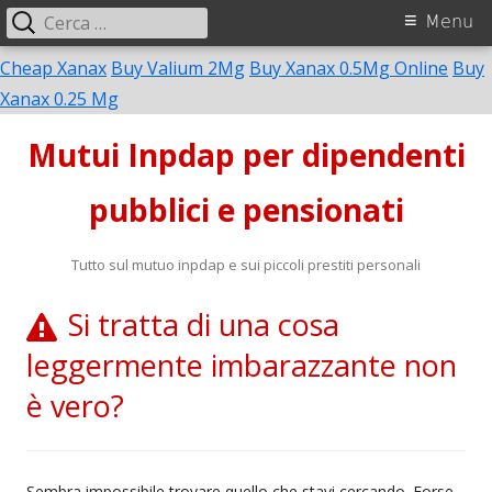
Ricerca
Menu
Menu
per:
principale
Cheap Xanax
Buy Valium 2Mg
Buy Xanax 0.5Mg Online
Buy
Vai
Xanax 0.25 Mg
al
Mutui Inpdap per dipendenti
contenuto
pubblici e pensionati
Tutto sul mutuo inpdap e sui piccoli prestiti personali
Si tratta di una cosa
leggermente imbarazzante non
è vero?
Sembra impossibile trovare quello che stavi cercando. Forse